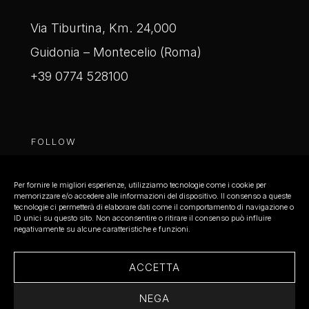
Via Tiburtina, Km. 24,000
Guidonia – Montecelio (Roma)
+39 0774 528100
FOLLOW
instagram
Per fornire le migliori esperienze, utilizziamo tecnologie come i cookie per
memorizzare e/o accedere alle informazioni del dispositivo. Il consenso a queste
facebook
tecnologie ci permetterà di elaborare dati come il comportamento di navigazione o
ID unici su questo sito. Non acconsentire o ritirare il consenso può influire
negativamente su alcune caratteristiche e funzioni.
ACCETTA
NEGA