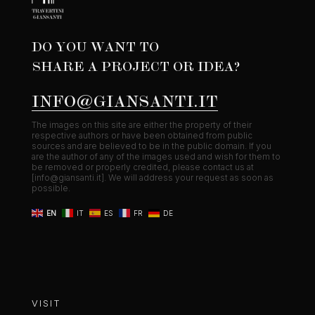
DO YOU WANT TO
SHARE A PROJECT OR IDEA?
INFO@GIANSANTI.IT
The images on this site are either the property of their
respective authors or have been obtained from public
sources and are believed to be in the public domain. If you
are the author of any of the images used and wish for them to
be removed or properly credited, please contact us at
[
info@giansanti.it
]. We will address your request as soon as
possible.
EN
IT
ES
FR
DE
VISIT